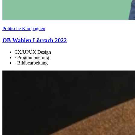
Politische Kampagnen
OB Wahlen Lörrach 2022
CX/UI/UX Design
·
Programmierung
·
Bildbearbeitung