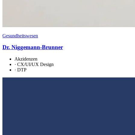
Gesundheitswesen
Dr. Niggemann-Brunner
Akzidenzen
·
CX/UI/UX Design
·
DTP