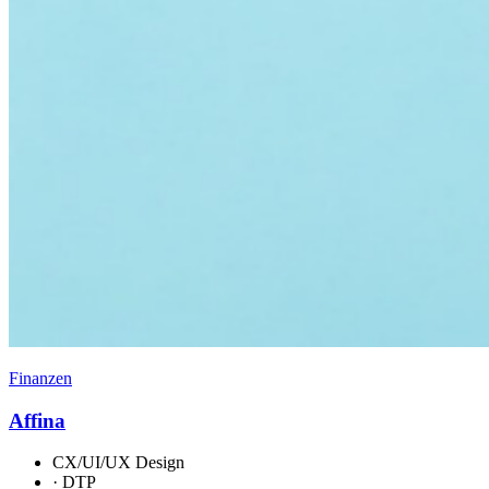
Finanzen
Affina
CX/UI/UX Design
·
DTP